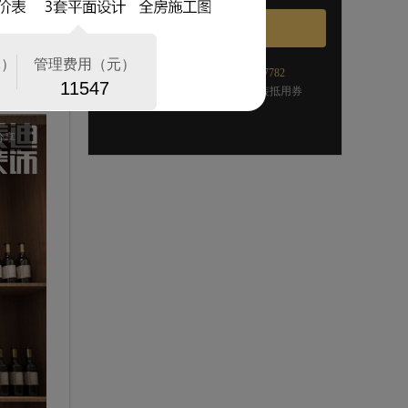
免费电话申请:
0731-82197782
申请户型规划即送
1000元
家装抵用券
分享