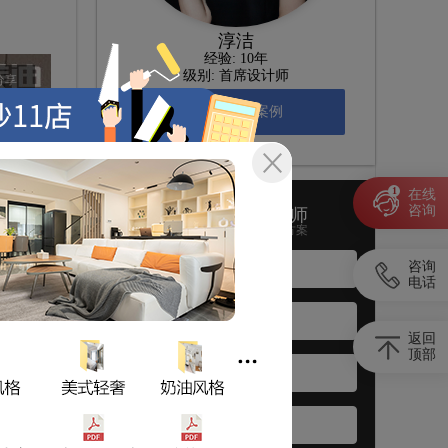
淳洁
经验: 10年
级别: 首席设计师
分享
查看ta其它案例
1
在线
免费
咨询
免费预约该设计师
提交您的信息领取定制方案
咨询
电话
返回
顶部