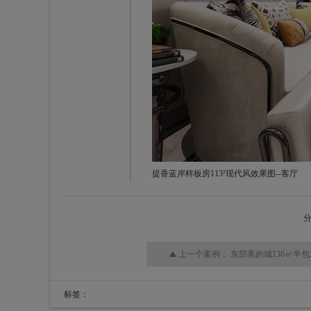
提香蓝岸样板房113²现代风效果图--客厅
上一个案例：
东部美的城136㎡半
标签：