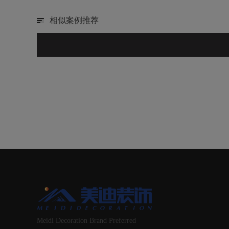
相似案例推荐
Meidi Decoration Brand Preferred