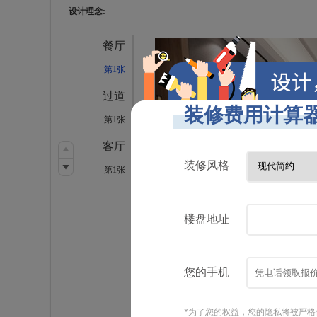
设计理念:
餐厅
第1张
过道
第1张
客厅
第1张