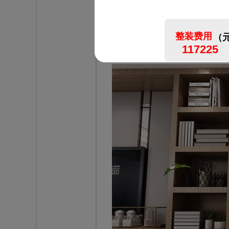
提香蓝岸样板房113²现代风效果图--餐厅