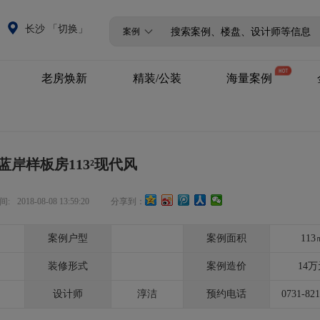
长沙 「切换」
案例
老房焕新
精装/公装
海量案例
全改/局改
精装升级
设计案例
商业公装
720°全景案例
蓝岸样板房113²现代风
VR全景案例
间:
2018-08-08 13:59:20
分享到：
案例户型
案例面积
113
装修形式
案例造价
14
设计师
淳洁
预约电话
0731-82