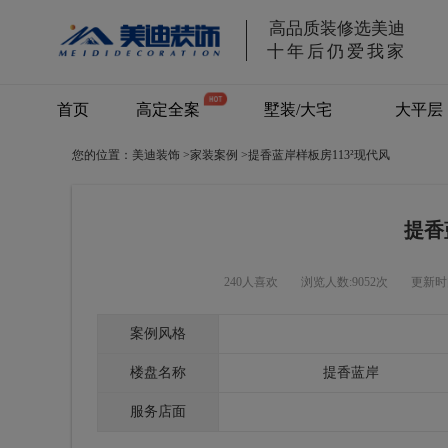
高品质装修选美迪
十年后仍爱我家
首页
高定全案
墅装/大宅
大平层
您的位置：
美迪装饰
>
家装案例
>
提香蓝岸样板房113²现代风
别墅/大宅
提香
240人喜欢
浏览人数:9052次
更新时
案例风格
楼盘名称
提香蓝岸
服务店面