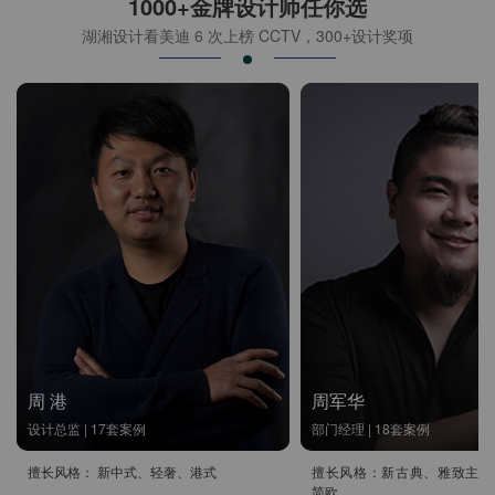
1000+金牌设计师任你选
湖湘设计看美迪 6 次上榜 CCTV，300+设计奖项
周 港
周军华
设计总监 | 17套案例
部门经理 | 18套案例
擅长风格： 新中式、轻奢、港式
擅长风格：新古典、雅致主义
简欧